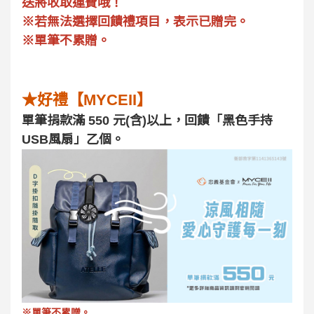
送將收取運費哦！
※若無法選擇回饋禮項目，表示已贈完。
※單筆不累贈。
★好禮【MYCEII】
單筆捐款滿 550 元(含)以上，回饋「黑色手持
USB風扇」乙個。
※單筆不累贈。