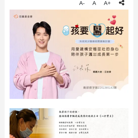
A-
A
A+