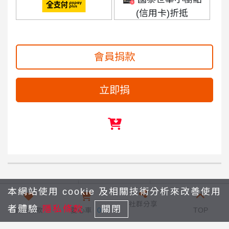
(信用卡)折抵
會員捐款
立即捐
2026 失依兒少教育費募集計畫
回列表
2026 【家孩有我在】愛心園遊會
本網站使用 cookie 及相關技術分析來改善使用
社群分享
者體驗
隱私條款
關閉
我要捐款
愛心車
0
TOP