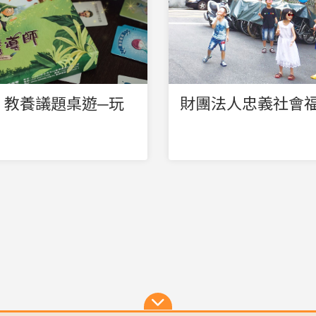
》教養議題桌遊─玩
財團法人忠義社會