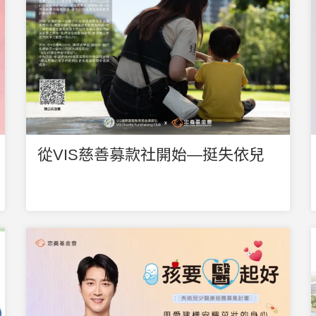
從VIS慈善募款社開始—挺失依兒