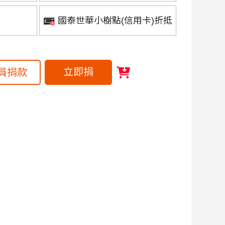
國泰世華小樹點(信用卡)折抵
立即捐
員捐款