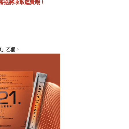
寄送將收取運費哦！
果凍」乙個。