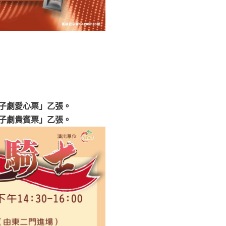
士親子劇愛心票」乙張。
士親子劇貴賓票」乙張。