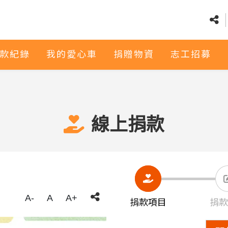
款紀錄
我的愛心車
捐贈物資
志工招募
線上捐款
A-
A
A+
捐款項目
捐款