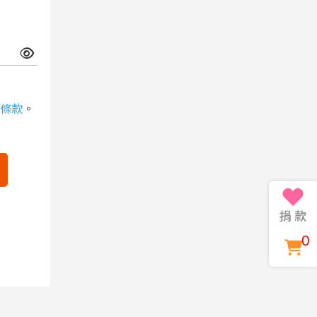
條款
。
0