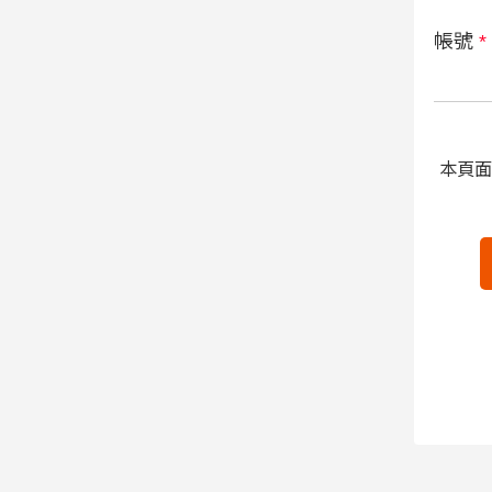
帳號
*
本頁面受