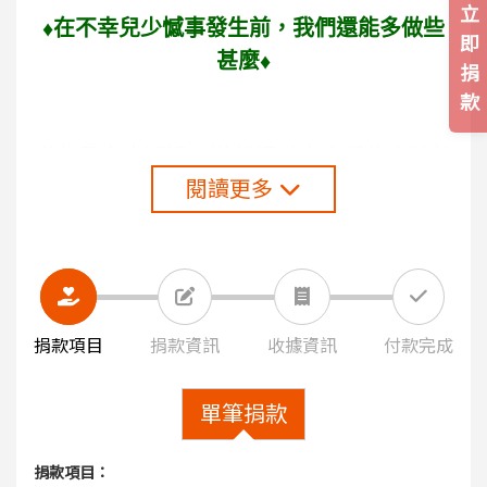
立
♦
在不幸兒少憾事發生前，我們還能多做些
即
甚麼
♦
捐
款
當各界家庭透過玩遊戲認識家庭愛的真諦的
閱讀更多
同時
「預防不幸兒少憾事」正在逐漸發生......
認助桌遊的同時，您正在幫助忠義基金會更
有能力前往社會角落,
捐款項目
捐款資訊
收據資訊
付款完成
與各界爸媽一起成長、一起學會愛家愛孩
子。
單筆捐款
如果您想和自己的孩子建立更親密的關係!
捐款項目：