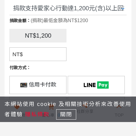
您想看見在台灣社會裡，
更多大人、小孩
都因「家」而暖，因為「理解」與「接納」
(捐款)最低金額為NT$1200
捐款金額：
而更幸福。
NT$1,200
誠摯邀請您呼朋引伴，一起來玩遊戲！
NT$
♦
如何得到《遇兒魔導師》桌遊
♦
付款方式：
►捐款回饋禮
信用卡付款
單筆捐款支持忠義
【
愛家心行動
】
達新台幣
1,200元(含)以上，即贈送《遇兒魔導師》桌
本網站使用 cookie 及相關技術分析來改善使用
街口支付
遊1套。
社群分享
者體驗
隱私條款
關閉
我要捐款
愛心車
0
TOP
國泰世華小樹點
►教育單位或機關團體想要申請共玩桌遊體
(信用卡)折抵
驗或大量認助桌遊