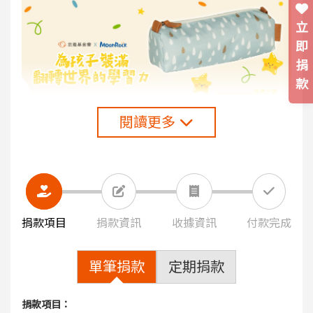
立
即
捐
款
閱讀更多
※贈禮數量有限，贈完為止。
※本活動不提供國外配送。
※圖案隨機出貨。
捐款項目
捐款資訊
收據資訊
付款完成
贊助企業｜
MoonRock
單筆捐款
定期捐款
★好禮【心菲柔羽音波電動牙刷】
捐款項目：
單筆捐款 1200 元(含)以上，回饋「心菲成人/兒童柔羽音