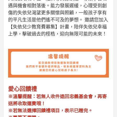
遇與機會相對落後。能力發展遲緩，心理受到創
傷的失依兒渴望更多關懷與照顧，一般孩子享有
的平凡生活是他們遙不可及的夢想。 邀請您加入
【失依兒少教育費募集】計畫，陪伴失依兒幸福
上學，擊破過去的桎梏，迎向無限可能的未來！
愛心回饋禮
※溫馨提醒：若無人收件退回忠義基金會，再寄
送將收取運費哦！
※若無法選擇回饋禮項目，表示已贈完。